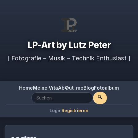
LP-Art by Lutz Peter
[ Fotografie – Musik – Technik Enthusiast ]
Home
Meine Vita
Ab©ut_me
Blog
Fotoalbum
🔍
Login
Registrieren