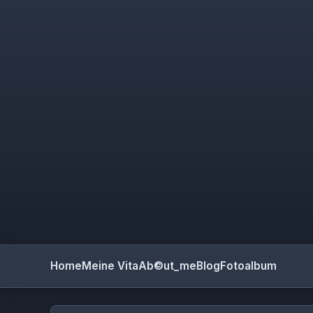
Home
Meine Vita
Ab©ut_me
Blog
Fotoalbum