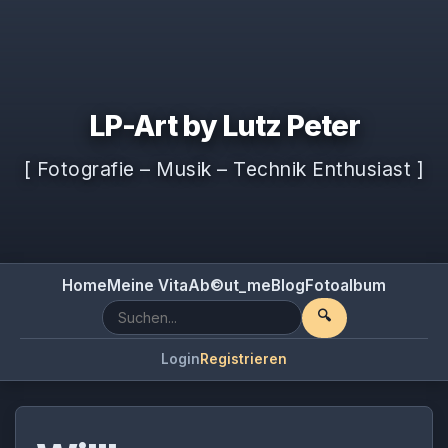
LP-Art by Lutz Peter
[ Fotografie – Musik – Technik Enthusiast ]
Home
Meine Vita
Ab©ut_me
Blog
Fotoalbum
🔍
Login
Registrieren