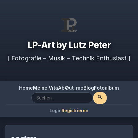
LP-Art by Lutz Peter
[ Fotografie – Musik – Technik Enthusiast ]
Home
Meine Vita
Ab©ut_me
Blog
Fotoalbum
🔍
Login
Registrieren