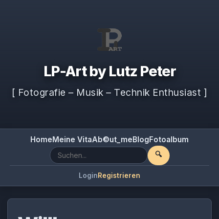
LP-Art by Lutz Peter
[ Fotografie – Musik – Technik Enthusiast ]
Home
Meine Vita
Ab©ut_me
Blog
Fotoalbum
🔍
Login
Registrieren